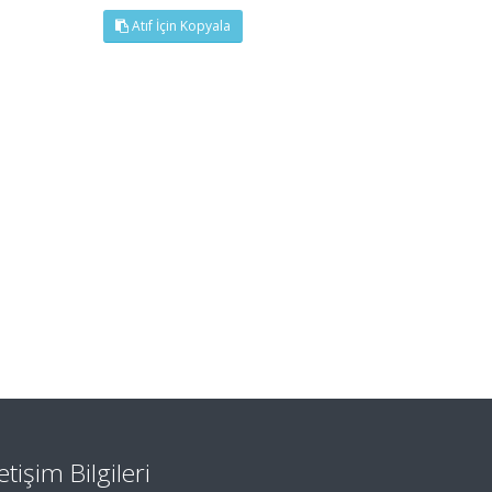
Atıf İçin Kopyala
letişim Bilgileri