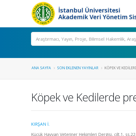
İstanbul Üniversitesi
Akademik Veri Yönetim Si
Ara
ANA SAYFA
SON EKLENEN YAYINLAR
KÖPEK VE KEDILER
Köpek ve Kedilerde prep
KIRŞAN İ.
Küçük Hayvan Veteriner Hekimleri Dergisi, cilt.1, ss.2