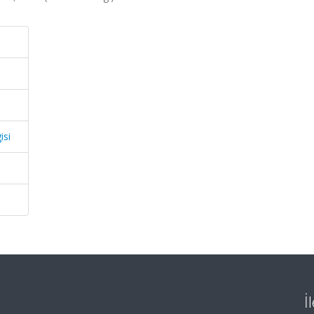
isi
İ