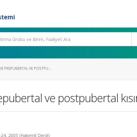
stemi
DE PREPUBERTAL VE POSTPU...
ubertal ve postpubertal kısırl
2-24, 2005 (Hakemli Dergi)