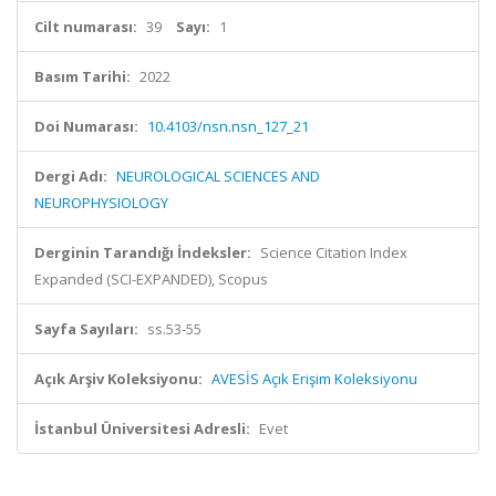
Cilt numarası:
39
Sayı:
1
Basım Tarihi:
2022
Doi Numarası:
10.4103/nsn.nsn_127_21
Dergi Adı:
NEUROLOGICAL SCIENCES AND
NEUROPHYSIOLOGY
Derginin Tarandığı İndeksler:
Science Citation Index
Expanded (SCI-EXPANDED), Scopus
Sayfa Sayıları:
ss.53-55
Açık Arşiv Koleksiyonu:
AVESİS Açık Erişim Koleksiyonu
İstanbul Üniversitesi Adresli:
Evet