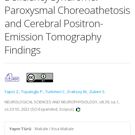
Paroxysmal Choreoathetosis
and Cerebral Positron-
Emission Tomography
Findings
Yapici Z.
,
Topaloglu P.
,
Turkmen C.
,
Eraksoy M.
,
Zuberi S.
NEUROLOGICAL SCIENCES AND NEUROPHYSIOLOGY, cilt.39, sa.1,
ss.53-55, 2022 (SCI-Expanded, Scopus)
Yayın Türü:
Makale / Kısa Makale