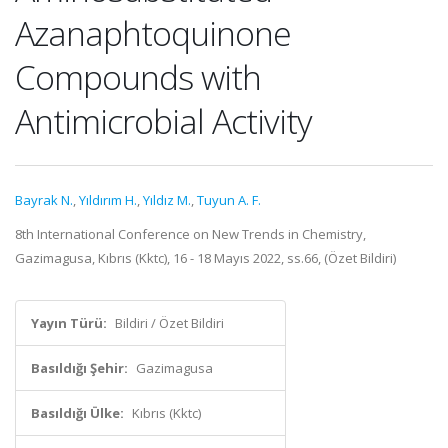
Azanaphtoquinone
Compounds with
Antimicrobial Activity
Bayrak N.
,
Yıldırım H.
,
Yıldız M.
,
Tuyun A. F.
8th International Conference on New Trends in Chemistry,
Gazimagusa, Kıbrıs (Kktc), 16 - 18 Mayıs 2022, ss.66, (Özet Bildiri)
Yayın Türü:
Bildiri / Özet Bildiri
Basıldığı Şehir:
Gazimagusa
Basıldığı Ülke:
Kıbrıs (Kktc)