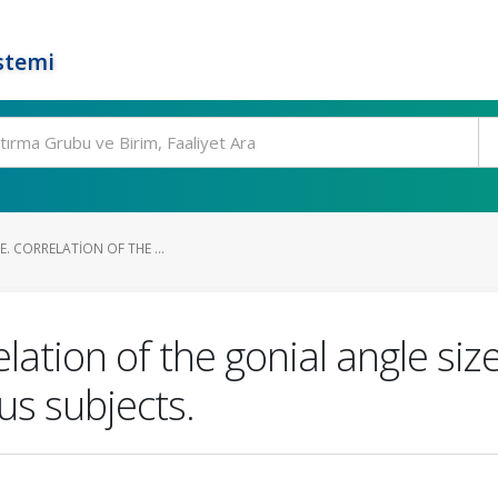
stemi
 E. CORRELATION OF THE ...
relation of the gonial angle siz
us subjects.