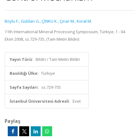
Boylu F.
,
Güldan G.
,
ÇİNKU K.
,
Çınar M.
,
Koral M.
11th International Mineral Processing Symposium, Türkiye, 1 - 04
Ekim 2008, ss.729-735, (Tam Metin Bildiri)
Yayın Türü:
Bildiri / Tam Metin Bildiri
Basıldığı Ülke:
Türkiye
Sayfa Sayıları:
ss.729-735
İstanbul Üniversitesi Adresli:
Evet
Paylaş