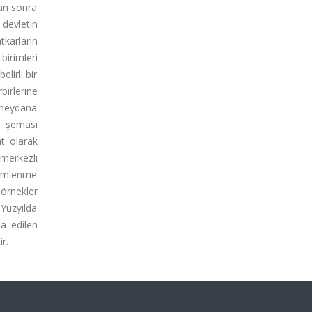
dan sonra
 devletin
tkarların
birimleri
lirli bir
birlerine
e meydana
m şeması
at olarak
 merkezli
içimlenme
örnekler
 Yüzyılda
a edilen
r.