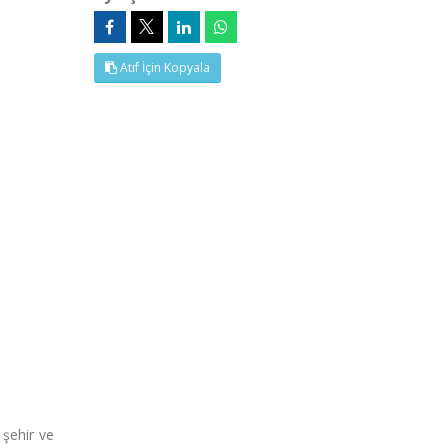
Atıf İçin Kopyala
 şehir ve