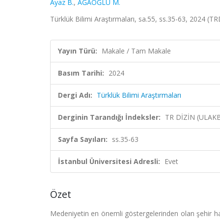
Ayaz B.
,
AĞAOĞLU M.
Türklük Bilimi Araştırmaları, sa.55, ss.35-63, 2024 (TR
Yayın Türü:
Makale / Tam Makale
Basım Tarihi:
2024
Dergi Adı:
Türklük Bilimi Araştırmaları
Derginin Tarandığı İndeksler:
TR DİZİN (ULAK
Sayfa Sayıları:
ss.35-63
İstanbul Üniversitesi Adresli:
Evet
Özet
Medeniyetin en önemli göstergelerinden olan şehir hay