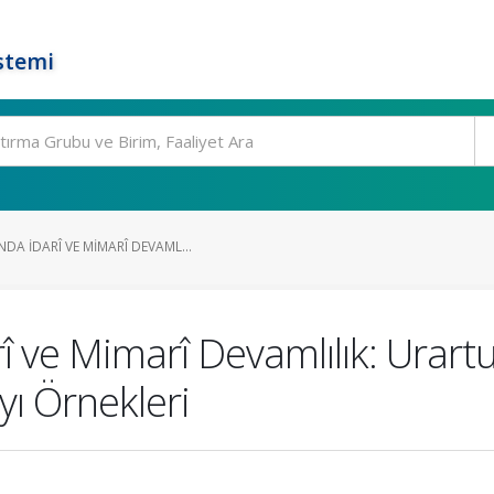
stemi
A İDARÎ VE MIMARÎ DEVAML...
 ve Mimarî Devamlılık: Urartu 
yı Örnekleri