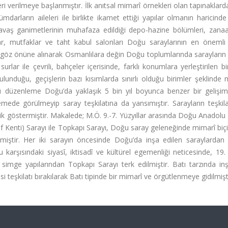
ri verilmeye başlanmıştır. İlk anıtsal mimarî örnekleri olan tapınaklar
ümdarların aileleri ile birlikte ikamet ettiği yapılar olmanın haricinde
savaş ganimetlerinin muhafaza edildiği depo-hazine bölümleri, zanaa
lar, mutfaklar ve taht kabul salonları Doğu saraylarının en önemli 
göz önüne alınarak Osmanlılara değin Doğu toplumlarında sarayların be
rlar ile çevrili, bahçeler içerisinde, farklı konumlara yerleştirilen bir
 bulunduğu, geçişlerin bazı kısımlarda sınırlı olduğu birimler şeklind
su düzenleme Doğu’da yaklaşık 5 bin yıl boyunca benzer bir gelişi
mede görülmeyip saray teşkilatına da yansımıştır. Sarayların teşkil
rlik göstermiştir. Makalede; M.Ö. 9.-7. Yüzyıllar arasında Doğu Anadolu
(Kef Kenti) Sarayı ile Topkapı Sarayı, Doğu saray geleneğinde mimarî b
nmiştir. Her iki sarayın öncesinde Doğu’da inşa edilen saraylardan 
ğu karşısındaki siyasî, iktisadî ve kültürel egemenliği neticesinde, 19.
mge yapılarından Topkapı Sarayı terk edilmiştir. Batı tarzında inş
şkilatı bırakılarak Batı tipinde bir mimarî ve örgütlenmeye gidilmişti