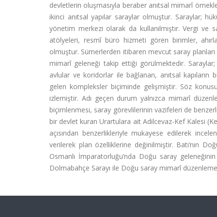
devletlerin oluşmasıyla beraber anıtsal mimarî örnekle
ikinci anıtsal yapılar saraylar olmuştur. Saraylar; hük
yönetim merkezi olarak da kullanılmıştır. Vergi ve 
atölyeleri, resmî büro hizmeti gören birimler, ahır
olmuştur. Sümerlerden itibaren mevcut saray planları 
mimarî geleneği takip ettiği görülmektedir. Saraylar; su
avlular ve koridorlar ile bağlanan, anıtsal kapıların
gelen kompleksler biçiminde gelişmiştir. Söz konu
izlemiştir. Adı geçen durum yalnızca mimarî düzenle
biçimlenmesi, saray görevlilerinin vazifeleri de benze
bir devlet kuran Urartulara ait Adilcevaz-Kef Kalesi 
açısından benzerlikleriyle mukayese edilerek incele
verilerek plan özelliklerine değinilmiştir. Batı’nın Do
Osmanlı İmparatorluğu’nda Doğu saray geleneğinin si
Dolmabahçe Sarayı ile Doğu saray mimarî düzenlemesi te