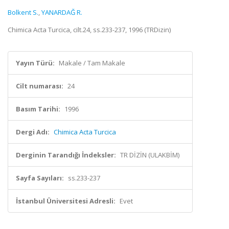
Bolkent S.
,
YANARDAĞ R.
Chimica Acta Turcica, cilt.24, ss.233-237, 1996 (TRDizin)
Yayın Türü:
Makale / Tam Makale
Cilt numarası:
24
Basım Tarihi:
1996
Dergi Adı:
Chimica Acta Turcica
Derginin Tarandığı İndeksler:
TR DİZİN (ULAKBİM)
Sayfa Sayıları:
ss.233-237
İstanbul Üniversitesi Adresli:
Evet