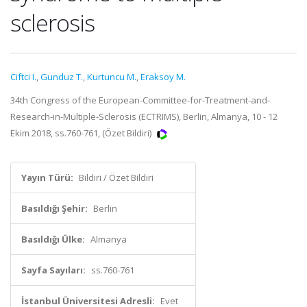
sclerosis
Ciftci I.
,
Gunduz T.
,
Kurtuncu M.
,
Eraksoy M.
34th Congress of the European-Committee-for-Treatment-and-
Research-in-Multiple-Sclerosis (ECTRIMS), Berlin, Almanya, 10 - 12
Ekim 2018, ss.760-761, (Özet Bildiri)
Yayın Türü:
Bildiri / Özet Bildiri
Basıldığı Şehir:
Berlin
Basıldığı Ülke:
Almanya
Sayfa Sayıları:
ss.760-761
İstanbul Üniversitesi Adresli:
Evet