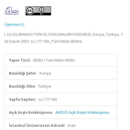
Üşenmez E.
I. ULUSLARARASI TÜRK EL DOKUMALARI KONGRESİ, Konya, Türkiye, 1 -
02 Kasım 2007, ss.177-183, (Tam Metin Bildiri)
Yayın Türü:
Bildiri / Tam Metin Bildiri
Basıldığı Şehir:
Konya
Basıldığı Ülke:
Türkiye
Sayfa Sayıları:
ss.177-183
Açık Arşiv Koleksiyonu:
AVESİS Açık Erişim Koleksiyonu
İstanbul Üniversitesi Adresli:
Evet