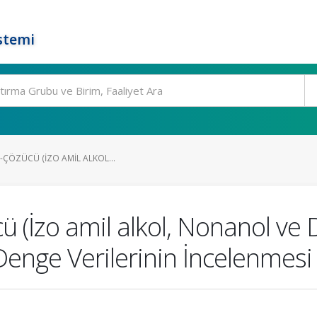
stemi
T-ÇÖZÜCÜ (İZO AMIL ALKOL...
ü (İzo amil alkol, Nonanol ve
ı Denge Verilerinin İncelenmesi