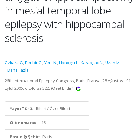
in mesial temporal lobe
epilepsy with hippocampal
sclerosis
Ozkara C.
,
Benbir G.
,
Yeni N.
,
Hanoglu L.
,
Karaagac N.
,
Uzan M.
,
...Daha Fazla
26th International Epilepsy Congress, Paris, Fransa, 28 Ağustos - 01
Eylül 2005, cilt.46, ss.322, (Özet Bildiri)
Yayın Türü:
Bildiri / Özet Bildiri
Cilt numarası:
46
Basıldığı Şehir:
Paris