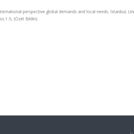
nternational perspective global demands and local needs. İstanbul, Uni
s.1-5, (Özet Bildiri)