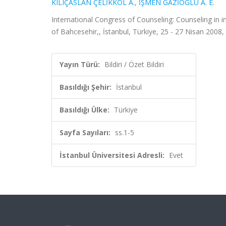
KILIÇASLAN ÇELİKKOL A.
,
İŞMEN GAZİOĞLU A. E.
International Congress of Counseling: Counseling in i
of Bahcesehir,, İstanbul, Türkiye, 25 - 27 Nisan 2008, s
Yayın Türü:
Bildiri / Özet Bildiri
Basıldığı Şehir:
İstanbul
Basıldığı Ülke:
Türkiye
Sayfa Sayıları:
ss.1-5
İstanbul Üniversitesi Adresli:
Evet