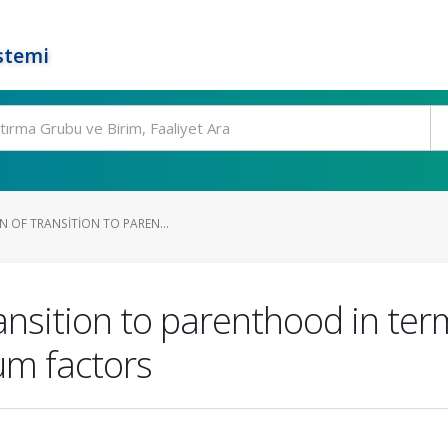
stemi
N OF TRANSITION TO PAREN...
ansition to parenthood in ter
um factors