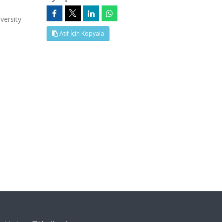
versity
Atıf İçin Kopyala