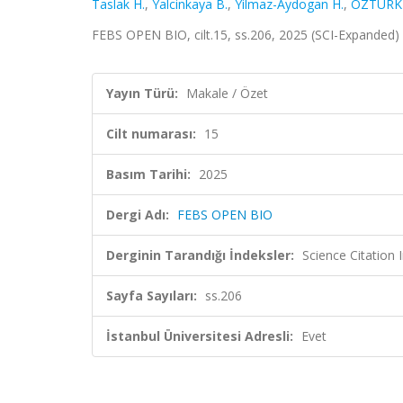
Taslak H.
,
Yalcinkaya B.
,
Yilmaz-Aydogan H.
,
ÖZTÜRK
FEBS OPEN BIO, cilt.15, ss.206, 2025 (SCI-Expanded)
Yayın Türü:
Makale / Özet
Cilt numarası:
15
Basım Tarihi:
2025
Dergi Adı:
FEBS OPEN BIO
Derginin Tarandığı İndeksler:
Science Citatio
Sayfa Sayıları:
ss.206
İstanbul Üniversitesi Adresli:
Evet