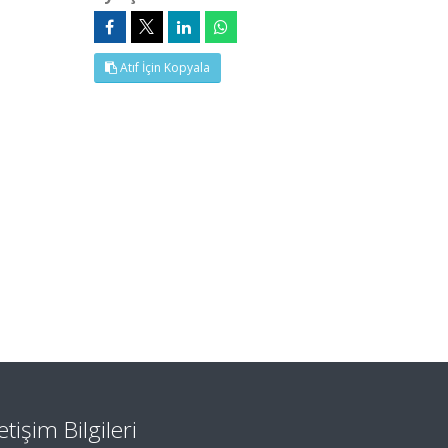
Atıf İçin Kopyala
letişim Bilgileri