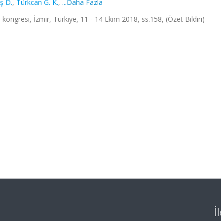
ş D.
,
Türkcan G. K.
,
...Daha Fazla
 kongresi, İzmir, Türkiye, 11 - 14 Ekim 2018, ss.158, (Özet Bildiri)
İ