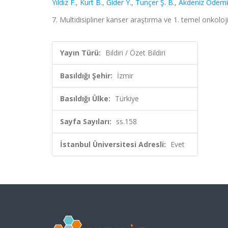
Yıldız F.
,
Kurt B.
,
Gider Y.
,
Tunçer Ş. B.
,
Akdeniz Ödemi
7. Multidisipliner kanser araştırma ve 1. temel onkoloji
Yayın Türü:
Bildiri / Özet Bildiri
Basıldığı Şehir:
İzmir
Basıldığı Ülke:
Türkiye
Sayfa Sayıları:
ss.158
İstanbul Üniversitesi Adresli:
Evet