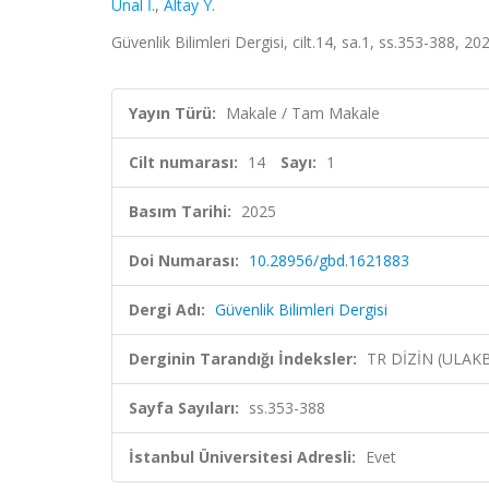
Ünal İ.
,
Altay Y.
Güvenlik Bilimleri Dergisi, cilt.14, sa.1, ss.353-388, 20
Yayın Türü:
Makale / Tam Makale
Cilt numarası:
14
Sayı:
1
Basım Tarihi:
2025
Doi Numarası:
10.28956/gbd.1621883
Dergi Adı:
Güvenlik Bilimleri Dergisi
Derginin Tarandığı İndeksler:
TR DİZİN (ULAK
Sayfa Sayıları:
ss.353-388
İstanbul Üniversitesi Adresli:
Evet