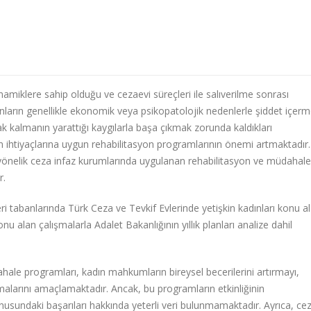
amiklere sahip olduğu ve cezaevi süreçleri ile salıverilme sonrası
 Kadınların genellikle ekonomik veya psikopatolojik nedenlerle şiddet içer
zak kalmanın yarattığı kaygılarla başa çıkmak zorunda kaldıkları
ihtiyaçlarına uygun rehabilitasyon programlarının önemi artmaktadır
 yönelik ceza infaz kurumlarında uygulanan rehabilitasyon ve müdahale
r.
tabanlarında Türk Ceza ve Tevkif Evlerinde yetişkin kadınları konu a
 alan çalışmalarla Adalet Bakanlığının yıllık planları analize dahil
ale programları, kadın mahkumların bireysel becerilerini artırmayı,
malarını amaçlamaktadır. Ancak, bu programların etkinliğinin
usundaki başarıları hakkında yeterli veri bulunmamaktadır. Ayrıca, ce