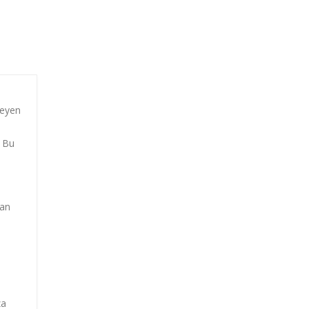
meyen
. Bu
lan
za