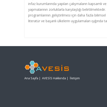
infaz kurumlarında yapılan çalışmaların kapsamlı ve t
yapmalarının zorluklarla karşılaştığı belirtilmektedir
programlarının geliştirilmesi için daha fazla bilimse
literatür ve başarılı ülkelerin uygulamaları ışığında tar
Ana Sayfa
|
AVESİS Hakkında
|
İletişim