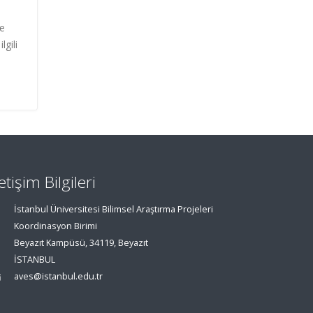
le
lgili
letişim Bilgileri
İstanbul Üniversitesi Bilimsel Araştırma Projeleri
Koordinasyon Birimi
Beyazıt Kampüsü, 34119, Beyazıt
İSTANBUL
aves@istanbul.edu.tr