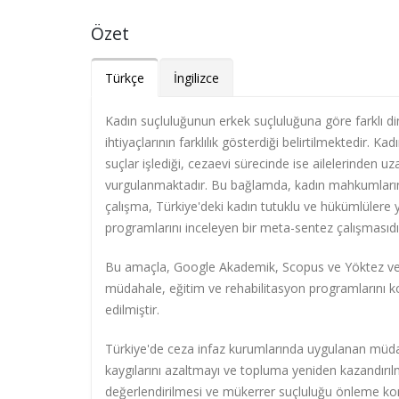
Özet
Türkçe
İngilizce
Kadın suçluluğunun erkek suçluluğuna göre farklı din
ihtiyaçlarının farklılık gösterdiği belirtilmektedir.
suçlar işlediği, cezaevi sürecinde ise ailelerinden u
vurgulanmaktadır. Bu bağlamda, kadın mahkumların 
çalışma, Türkiye'deki kadın tutuklu ve hükümlülere
programlarını inceleyen bir meta-sentez çalışmasıdı
Bu amaçla, Google Akademik, Scopus ve Yöktez veri 
müdahale, eğitim ve rehabilitasyon programlarını konu
edilmiştir.
Türkiye'de ceza infaz kurumlarında uygulanan müdah
kaygılarını azaltmayı ve topluma yeniden kazandırıl
değerlendirilmesi ve mükerrer suçluluğu önleme kon