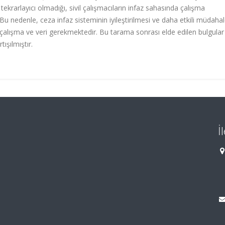
ekrarlayıcı olmadığı, sivil çalışmacıların infaz sahasında çalışma
. Bu nedenle, ceza infaz sisteminin iyileştirilmesi ve daha etkili müdaha
l çalışma ve veri gerekmektedir. Bu tarama sonrası elde edilen bulgular i
tışılmıştır.
İ