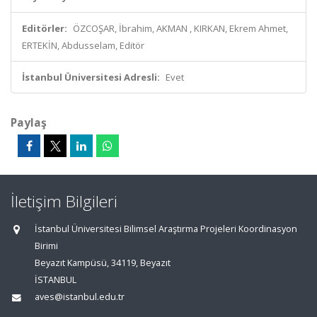
Editörler:
ÖZCOŞAR, İbrahim, AKMAN , KIRKAN, Ekrem Ahmet,
ERTEKİN, Abdusselam, Editör
İstanbul Üniversitesi Adresli:
Evet
Paylaş
İletişim Bilgileri
İstanbul Üniversitesi Bilimsel Araştırma Projeleri Koordinasyon
Birimi
Beyazıt Kampüsü, 34119, Beyazıt
İSTANBUL
aves@istanbul.edu.tr