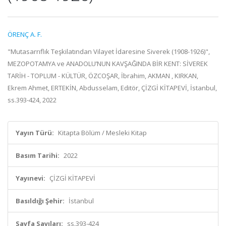
ÖRENÇ A. F.
"Mutasarrıflık Teşkilatından Vilayet İdaresine Siverek (1908-1926)",
MEZOPOTAMYA ve ANADOLU’NUN KAVŞAĞINDA BİR KENT: SİVEREK
TARİH - TOPLUM - KÜLTÜR, ÖZCOŞAR, İbrahim, AKMAN , KIRKAN,
Ekrem Ahmet, ERTEKİN, Abdusselam, Editör, ÇİZGİ KİTAPEVİ, İstanbul,
ss.393-424, 2022
Yayın Türü:
Kitapta Bölüm / Mesleki Kitap
Basım Tarihi:
2022
Yayınevi:
ÇİZGİ KİTAPEVİ
Basıldığı Şehir:
İstanbul
Sayfa Sayıları:
ss.393-424