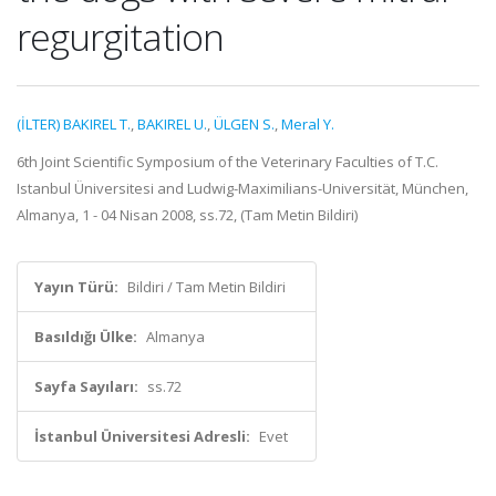
regurgitation
(İLTER) BAKIREL T.
,
BAKIREL U.
,
ÜLGEN S.
,
Meral Y.
6th Joint Scientific Symposium of the Veterinary Faculties of T.C.
Istanbul Üniversitesi and Ludwig-Maximilians-Universität, München,
Almanya, 1 - 04 Nisan 2008, ss.72, (Tam Metin Bildiri)
Yayın Türü:
Bildiri / Tam Metin Bildiri
Basıldığı Ülke:
Almanya
Sayfa Sayıları:
ss.72
İstanbul Üniversitesi Adresli:
Evet