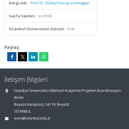
Dergi Adı:
Prof. Dr. Süheyl Donay'a Armağan
Sayfa Sayıları:
ss.59-82
İstanbul Üniversitesi Adresli:
Evet
Paylaş
İletişim Bilgileri
İstanbul Üniversitesi Bilimsel Araştırma Projeleri Koordinasyon
Birimi
Beyazıt Kampüsü, 34119, Beyazıt
İSTANBUL
aves@istanbul.edu.tr