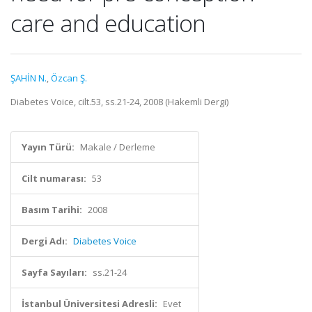
care and education
ŞAHİN N.
,
Özcan Ş.
Diabetes Voice, cilt.53, ss.21-24, 2008 (Hakemli Dergi)
Yayın Türü:
Makale / Derleme
Cilt numarası:
53
Basım Tarihi:
2008
Dergi Adı:
Diabetes Voice
Sayfa Sayıları:
ss.21-24
İstanbul Üniversitesi Adresli:
Evet