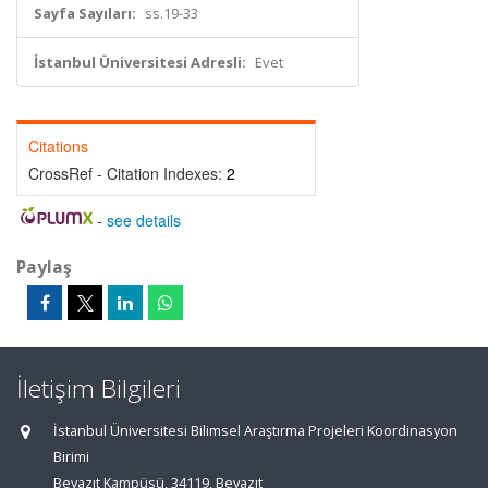
Sayfa Sayıları:
ss.19-33
İstanbul Üniversitesi Adresli:
Evet
Citations
CrossRef - Citation Indexes:
2
-
see details
Paylaş
İletişim Bilgileri
İstanbul Üniversitesi Bilimsel Araştırma Projeleri Koordinasyon
Birimi
Beyazıt Kampüsü, 34119, Beyazıt