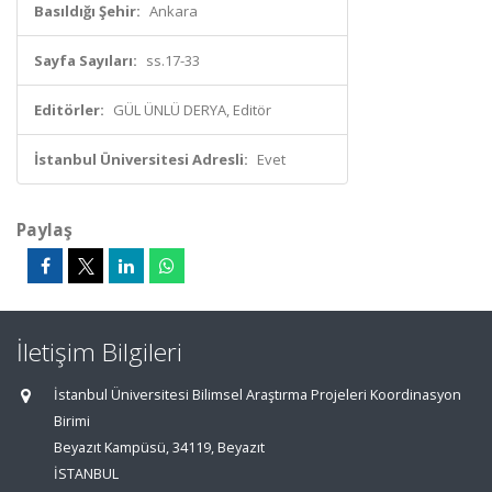
Basıldığı Şehir:
Ankara
Sayfa Sayıları:
ss.17-33
Editörler:
GÜL ÜNLÜ DERYA, Editör
İstanbul Üniversitesi Adresli:
Evet
Paylaş
İletişim Bilgileri
İstanbul Üniversitesi Bilimsel Araştırma Projeleri Koordinasyon
Birimi
Beyazıt Kampüsü, 34119, Beyazıt
İSTANBUL