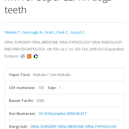
teeth
Yildirim T.
,
Gencoglu N.
,
Firat I.
,
Perk C.
,
Guzel Z.
ORAL SURGERY ORAL MEDICINE ORAL PATHOLOGY ORAL RADIOLOGY
AND ENDODONTOLOGY, cilt.100, sa.1, ss.120-124, 2005 (SCI-Expanded,
Scopus)
Yayın Türü:
Makale / Tam Makale
Cilt numarası:
100
Sayı:
1
Basım Tarihi:
2005
Doi Numarası:
10.1016/j.tripleo.2004.09.017
Dergi Adı:
ORAL SURGERY ORAL MEDICINE ORAL PATHOLOGY