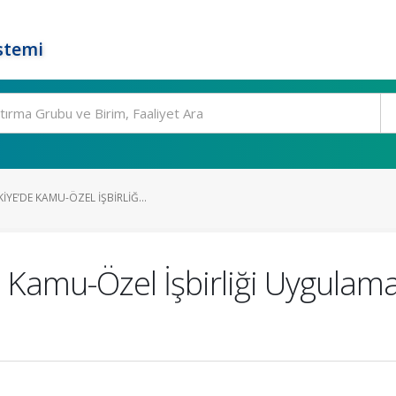
stemi
YE’DE KAMU-ÖZEL İŞBIRLIĞ...
 Kamu-Özel İşbirliği Uygulama