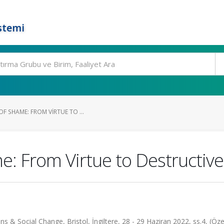
stemi
F SHAME: FROM VIRTUE TO ...
me: From Virtue to Destructiv
Social Change, Bristol, İngiltere, 28 - 29 Haziran 2022, ss.4, (Özet 