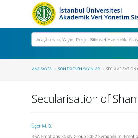
İstanbul Üniversitesi
Akademik Veri Yönetim Si
Ara
ANA SAYFA
SON EKLENEN YAYINLAR
SECULARISATION O
Secularisation of Sha
Üçer M. B.
BSA Emotions Study Group 2022 Symposium: Emotions & 