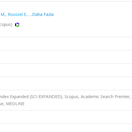
 M.
,
Roussel E.
,
...Daha Fazla
Scopus)
 Index Expanded (SCI-EXPANDED), Scopus, Academic Search Premier,
ase, MEDLINE