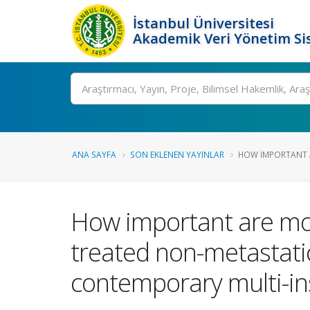
İstanbul Üniversitesi
Akademik Veri Yönetim Si
Ara
ANA SAYFA
SON EKLENEN YAYINLAR
HOW IMPORTANT A
How important are mor
treated non-metastatic
contemporary multi-in