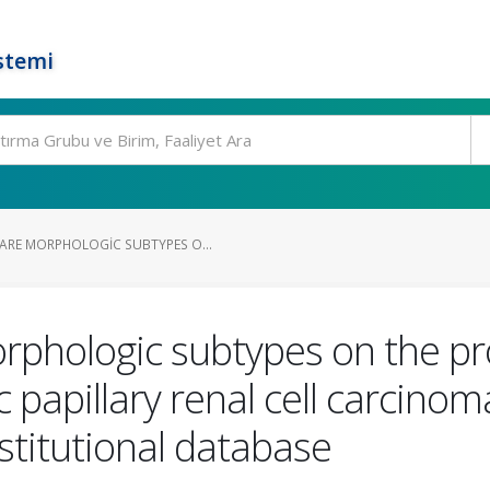
stemi
RE MORPHOLOGIC SUBTYPES O...
phologic subtypes on the prog
 papillary renal cell carcinom
stitutional database