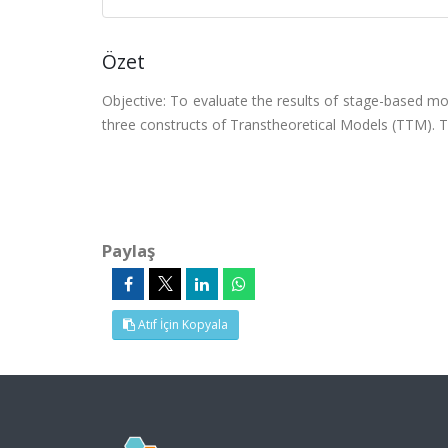
Özet
Objective: To evaluate the results of stage-based mot
three constructs of Transtheoretical Models (TTM). Th
Paylaş
Atıf İçin Kopyala