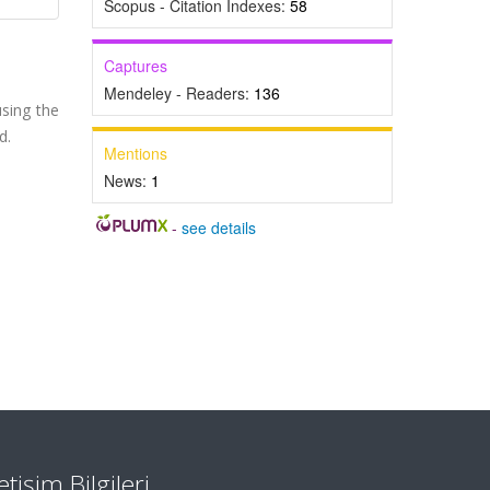
Scopus - Citation Indexes:
58
Captures
Mendeley - Readers:
136
using the
d.
Mentions
News:
1
-
see details
letişim Bilgileri