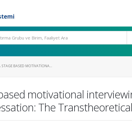
stemi
A STAGE BASED MOTIVATIONA...
 based motivational interview
ssation: The Transtheoretica