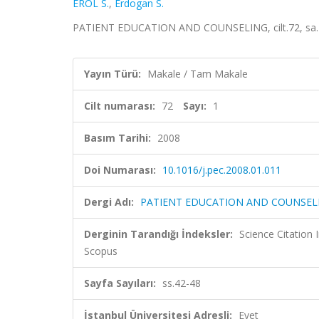
EROL S.
,
Erdogan S.
PATIENT EDUCATION AND COUNSELING, cilt.72, sa.1,
Yayın Türü:
Makale / Tam Makale
Cilt numarası:
72
Sayı:
1
Basım Tarihi:
2008
Doi Numarası:
10.1016/j.pec.2008.01.011
Dergi Adı:
PATIENT EDUCATION AND COUNSEL
Derginin Tarandığı İndeksler:
Science Citation
Scopus
Sayfa Sayıları:
ss.42-48
İstanbul Üniversitesi Adresli:
Evet