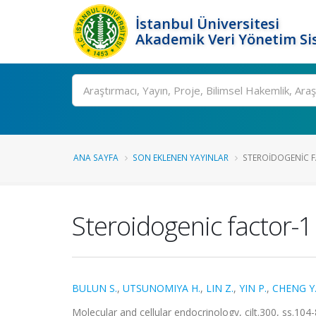
İstanbul Üniversitesi
Akademik Veri Yönetim Si
Ara
ANA SAYFA
SON EKLENEN YAYINLAR
STEROIDOGENIC F
Steroidogenic factor-
BULUN S.
,
UTSUNOMIYA H.
,
LIN Z.
,
YIN P.
,
CHENG Y
Molecular and cellular endocrinology, cilt.300, ss.10