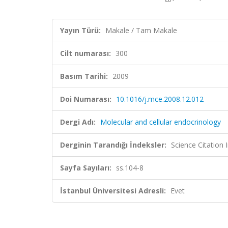
Yayın Türü:
Makale / Tam Makale
Cilt numarası:
300
Basım Tarihi:
2009
Doi Numarası:
10.1016/j.mce.2008.12.012
Dergi Adı:
Molecular and cellular endocrinology
Derginin Tarandığı İndeksler:
Science Citation
Sayfa Sayıları:
ss.104-8
İstanbul Üniversitesi Adresli:
Evet