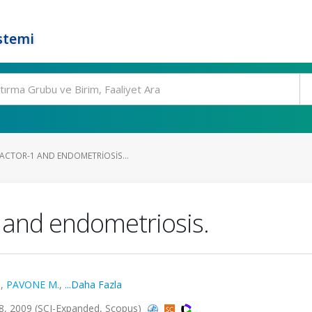
stemi
ACTOR-1 AND ENDOMETRIOSIS...
1 and endometriosis.
.
,
PAVONE M.
,
...Daha Fazla
4-8, 2009 (SCI-Expanded, Scopus)