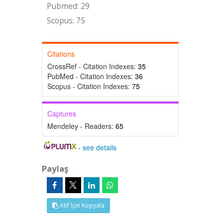
Pubmed: 29
Scopus: 75
Citations
CrossRef - Citation Indexes:
35
PubMed - Citation Indexes:
36
Scopus - Citation Indexes:
75
Captures
Mendeley - Readers:
65
-
see details
Paylaş
Atıf İçin Kopyala