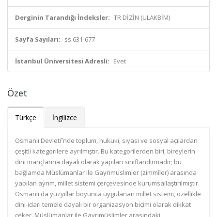
Derginin Tarandığı İndeksler:
TR DİZİN (ULAKBİM)
Sayfa Sayıları:
ss.631-677
İstanbul Üniversitesi Adresli:
Evet
Özet
Türkçe
İngilizce
Osmanlı Devleti‟nde toplum, hukuki, siyasi ve sosyal açılardan
çeşitli kategorilere ayrılmıştır. Bu kategorilerden biri, bireylerin
dini inançlarına dayalı olarak yapılan sınıflandırmadır; bu
bağlamda Müslümanlar ile Gayrimüslimler (zimmîler) arasında
yapılan ayrım, millet sistemi çerçevesinde kurumsallaştırılmıştır.
Osmanlı'da yüzyıllar boyunca uygulanan millet sistemi, özellikle
dini-idari temele dayalı bir organizasyon biçimi olarak dikkat
çeker. Müslümanlar ile Gayrimüslimler arasındaki