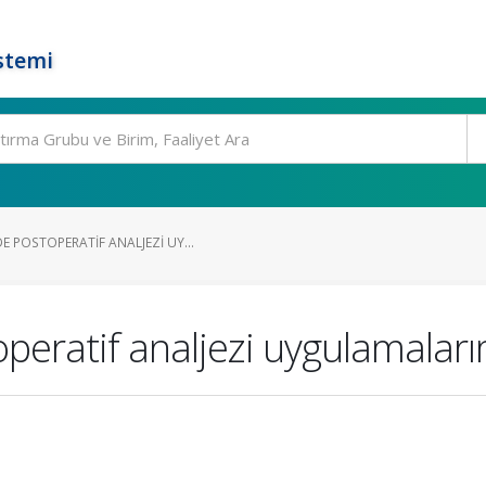
stemi
 POSTOPERATIF ANALJEZI UY...
eratif analjezi uygulamaları