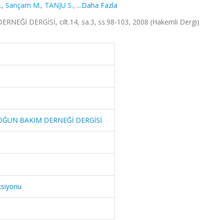
.
,
Sarıçam M.
,
TANJU S.
,
...Daha Fazla
İ DERGİSİ, cilt.14, sa.3, ss.98-103, 2008 (Hakemli Dergi)
OĞUN BAKIM DERNEĞİ DERGİSİ
ksiyonu