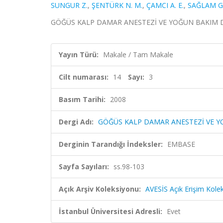
SUNGUR Z.
,
ŞENTÜRK N. M.
,
ÇAMCI A. E.
,
SAĞLAM G
GÖĞÜS KALP DAMAR ANESTEZİ VE YOĞUN BAKIM DERNEĞ
Yayın Türü:
Makale / Tam Makale
Cilt numarası:
14
Sayı:
3
Basım Tarihi:
2008
Dergi Adı:
GÖĞÜS KALP DAMAR ANESTEZİ VE Y
Derginin Tarandığı İndeksler:
EMBASE
Sayfa Sayıları:
ss.98-103
Açık Arşiv Koleksiyonu:
AVESİS Açık Erişim Kole
İstanbul Üniversitesi Adresli:
Evet