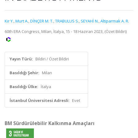
Kir Y.
,
Murt A.
,
DİNÇER M. T.
,
TRABULUS S.
,
SEYAHİ N.
,
Altiparmak A. R.
60th ERA Congress, Milan, İtalya, 15 - 18 Haziran 2023, (Özet Bildiri)
Yayın Türü:
Bildiri / Özet Bildiri
Basıldığı Şehir:
Milan
Basıldığı Ülke:
İtalya
İstanbul Üniversitesi Adresli:
Evet
BM Sürdürülebilir Kalkınma Amaçları