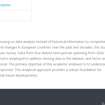
ksiyonu
ocusing on data analysis instead of historical information to compreh
ural changes in European countries over the past two decades, the st
Values Survey. Data from four distinct time periods spanning from 2000
od is employed to address missing data in the dataset, and factor an
eriod. The primary objective of this academic endeavor is to underst
rspective. This analytical approach provides a robust foundation for
tial future developments.
İ