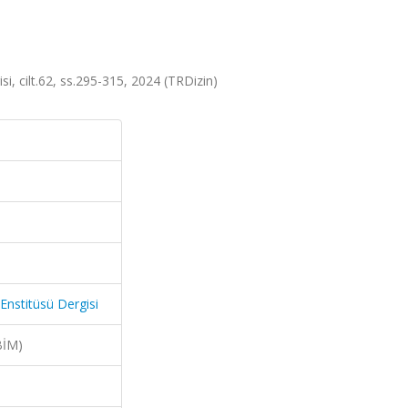
i, cilt.62, ss.295-315, 2024 (TRDizin)
Enstitüsü Dergisi
BİM)