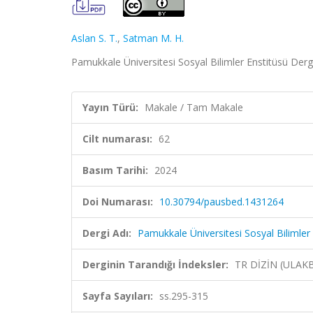
Aslan S. T.
,
Satman M. H.
Pamukkale Üniversitesi Sosyal Bilimler Enstitüsü Dergis
Yayın Türü:
Makale / Tam Makale
Cilt numarası:
62
Basım Tarihi:
2024
Doi Numarası:
10.30794/pausbed.1431264
Dergi Adı:
Pamukkale Üniversitesi Sosyal Bilimler 
Derginin Tarandığı İndeksler:
TR DİZİN (ULAK
Sayfa Sayıları:
ss.295-315