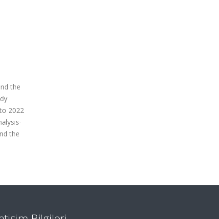
end the
udy
 to 2022
alysis-
and the
letişim Bilgileri