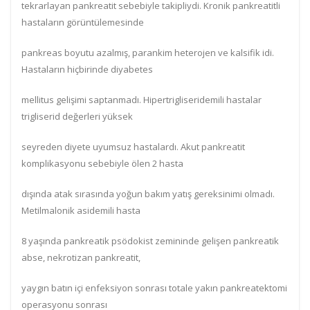
tekrarlayan pankreatit sebebiyle takipliydi. Kronik pankreatitli
hastaların görüntülemesinde
pankreas boyutu azalmış, parankim heterojen ve kalsifik idi.
Hastaların hiçbirinde diyabetes
mellitus gelişimi saptanmadı. Hipertrigliseridemili hastalar
trigliserid değerleri yüksek
seyreden diyete uyumsuz hastalardı. Akut pankreatit
komplikasyonu sebebiyle ölen 2 hasta
dışında atak sırasında yoğun bakım yatış gereksinimi olmadı.
Metilmalonik asidemili hasta
8 yaşında pankreatik psödokist zemininde gelişen pankreatik
abse, nekrotizan pankreatit,
yaygın batın içi enfeksiyon sonrası totale yakın pankreatektomi
operasyonu sonrası