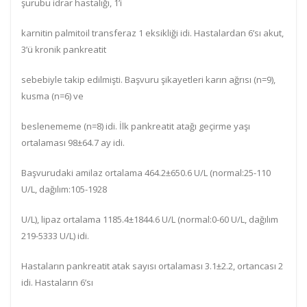
şurubu idrar hastalığı, 1’i
karnitin palmitoil transferaz 1 eksikliği idi. Hastalardan 6’sı akut,
3’ü kronik pankreatit
sebebiyle takip edilmişti. Başvuru şikayetleri karın ağrısı (n=9),
kusma (n=6) ve
beslenememe (n=8) idi. İlk pankreatit atağı geçirme yaşı
ortalaması 98±64.7 ay idi.
Başvurudaki amilaz ortalama 464.2±650.6 U/L (normal:25-110
U/L, dağılım:105-1928
U/L), lipaz ortalama 1185.4±1844.6 U/L (normal:0-60 U/L, dağılım
219-5333 U/L) idi.
Hastaların pankreatit atak sayısı ortalaması 3.1±2.2, ortancası 2
idi. Hastaların 6’sı