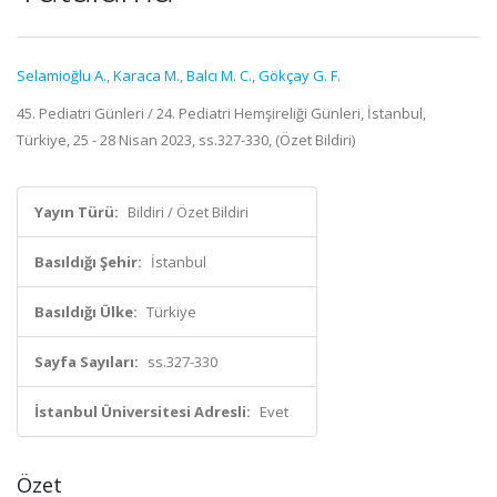
Selamioğlu A.
,
Karaca M.
,
Balcı M. C.
,
Gökçay G. F.
45. Pediatri Günleri / 24. Pediatri Hemşireliği Günleri, İstanbul,
Türkiye, 25 - 28 Nisan 2023, ss.327-330, (Özet Bildiri)
Yayın Türü:
Bildiri / Özet Bildiri
Basıldığı Şehir:
İstanbul
Basıldığı Ülke:
Türkiye
Sayfa Sayıları:
ss.327-330
İstanbul Üniversitesi Adresli:
Evet
Özet