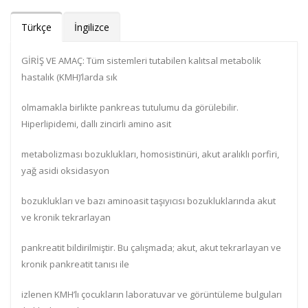
Türkçe
İngilizce
GİRİŞ VE AMAÇ: Tüm sistemleri tutabilen kalıtsal metabolik
hastalık (KMH)’larda sık
olmamakla birlikte pankreas tutulumu da görülebilir.
Hiperlipidemi, dallı zincirli amino asit
metabolizması bozuklukları, homosistinüri, akut aralıklı porfiri,
yağ asidi oksidasyon
bozuklukları ve bazı aminoasit taşıyıcısı bozukluklarında akut
ve kronik tekrarlayan
pankreatit bildirilmiştir. Bu çalışmada; akut, akut tekrarlayan ve
kronik pankreatit tanısı ile
izlenen KMH’lı çocukların laboratuvar ve görüntüleme bulguları