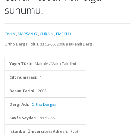
sunumu.
Çeri A.
,
MARŞAN G.
,
CURA N.
,
EMEKLİ U.
Ortho Dergisi, cilt.1, ss.52-55, 2008 (Hakemli Dergi)
Yayın Türü:
Makale / Vaka Takdimi
Cilt numarası:
1
Basım Tarihi:
2008
Dergi Adı:
Ortho Dergisi
Sayfa Sayıları:
ss.52-55
İstanbul Üniversitesi Adresli:
Evet