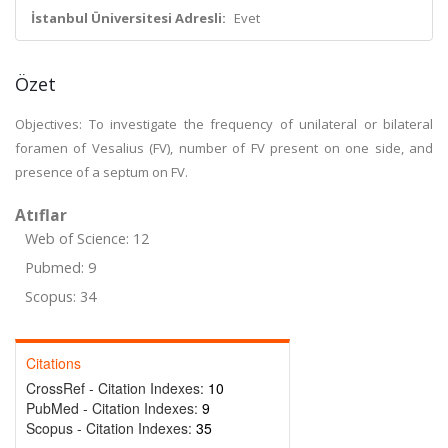
İstanbul Üniversitesi Adresli:
Evet
Özet
Objectives: To investigate the frequency of unilateral or bilateral
foramen of Vesalius (FV), number of FV present on one side, and
presence of a septum on FV.
Atıflar
Web of Science: 12
Pubmed: 9
Scopus: 34
Citations
CrossRef - Citation Indexes:
10
PubMed - Citation Indexes:
9
Scopus - Citation Indexes:
35