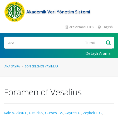
Akademik Veri Yönetim Sistemi
Araştırmacı Girişi
English
Ara
Detaylı Arama
ANA SAYFA
SON EKLENEN YAYINLAR
Foramen of Vesalius
Kale A.
,
Aksu F.
,
Ozturk A.
,
Gurses I. A.
,
Gayretli Ö.
,
Zeybek F. G.
,