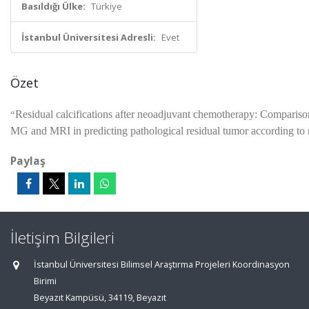
Basıldığı Ülke:
Türkiye
İstanbul Üniversitesi Adresli:
Evet
Özet
Residual calcifications after neoadjuvant chemotherapy: Comparison
“
MG and MRI in predicting pathological residual tumor according to
Paylaş
İletişim Bilgileri
İstanbul Üniversitesi Bilimsel Araştırma Projeleri Koordinasyon
Birimi
Beyazıt Kampüsü, 34119, Beyazıt