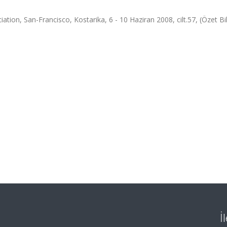
ion, San-Francisco, Kostarika, 6 - 10 Haziran 2008, cilt.57, (Özet Bil
İ