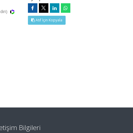
diri)
Atıf İçin Kopyala
letişim Bilgileri