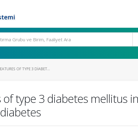
stemi
EATURES OF TYPE 3 DIABET...
s of type 3 diabetes mellitus 
 diabetes