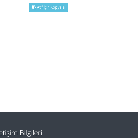
Atıf İçin Kopyala
letişim Bilgileri