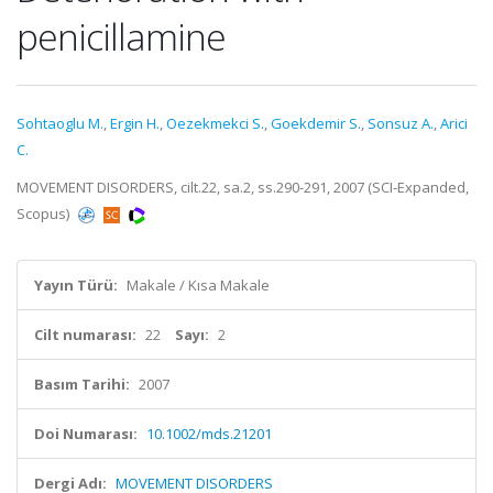
penicillamine
Sohtaoglu M.
,
Ergin H.
,
Oezekmekci S.
,
Goekdemir S.
,
Sonsuz A.
,
Arici
C.
MOVEMENT DISORDERS, cilt.22, sa.2, ss.290-291, 2007 (SCI-Expanded,
Scopus)
Yayın Türü:
Makale / Kısa Makale
Cilt numarası:
22
Sayı:
2
Basım Tarihi:
2007
Doi Numarası:
10.1002/mds.21201
Dergi Adı:
MOVEMENT DISORDERS