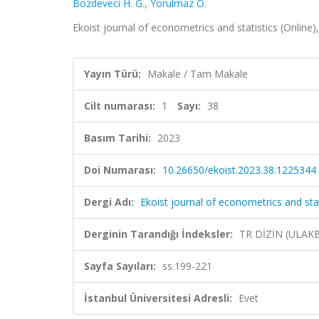
Bozdeveci H. G.
,
Yorulmaz Ö.
Ekoist journal of econometrics and statistics (Online),
Yayın Türü:
Makale / Tam Makale
Cilt numarası:
1
Sayı:
38
Basım Tarihi:
2023
Doi Numarası:
10.26650/ekoist.2023.38.1225344
Dergi Adı:
Ekoist journal of econometrics and stat
Derginin Tarandığı İndeksler:
TR DİZİN (ULAK
Sayfa Sayıları:
ss.199-221
İstanbul Üniversitesi Adresli:
Evet