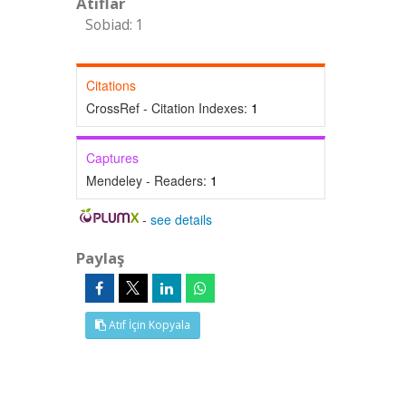
Atıflar
Sobiad: 1
Citations
CrossRef - Citation Indexes:
1
Captures
Mendeley - Readers:
1
-
see details
Paylaş
Atıf İçin Kopyala