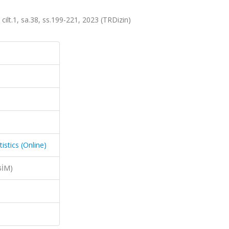
 cilt.1, sa.38, ss.199-221, 2023 (TRDizin)
istics (Online)
BİM)