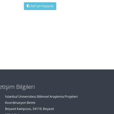
Atıf İçin Kopyala
letişim Bilgileri
İstanbul Üniversitesi Bilimsel Araştırma Projeleri
Koordinasyon Birimi
Beyazıt Kampüsü, 34119, Beyazıt