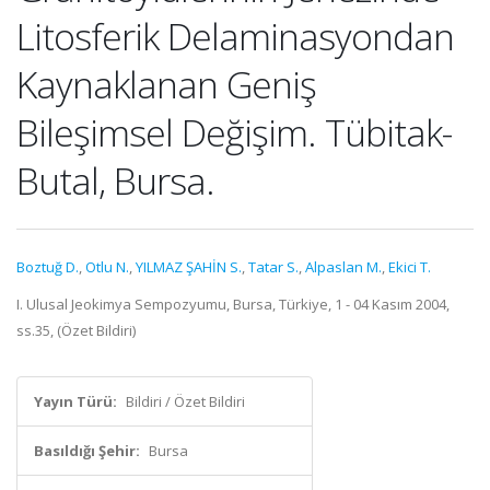
Litosferik Delaminasyondan
Kaynaklanan Geniş
Bileşimsel Değişim. Tübitak-
Butal, Bursa.
Boztuğ D.
,
Otlu N.
,
YILMAZ ŞAHİN S.
,
Tatar S.
,
Alpaslan M.
,
Ekici T.
I. Ulusal Jeokimya Sempozyumu, Bursa, Türkiye, 1 - 04 Kasım 2004,
ss.35, (Özet Bildiri)
Yayın Türü:
Bildiri / Özet Bildiri
Basıldığı Şehir:
Bursa