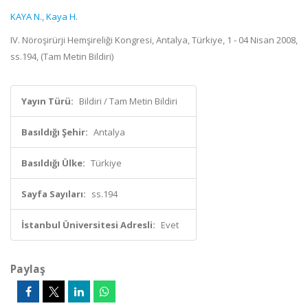
KAYA N.
,
Kaya H.
IV. Nöroşirürji Hemşireliği Kongresi, Antalya, Türkiye, 1 - 04 Nisan 2008,
ss.194, (Tam Metin Bildiri)
Yayın Türü:
Bildiri / Tam Metin Bildiri
Basıldığı Şehir:
Antalya
Basıldığı Ülke:
Türkiye
Sayfa Sayıları:
ss.194
İstanbul Üniversitesi Adresli:
Evet
Paylaş