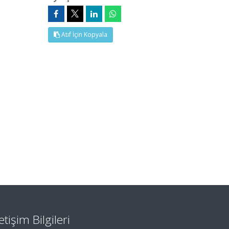
Atıf İçin Kopyala
letişim Bilgileri