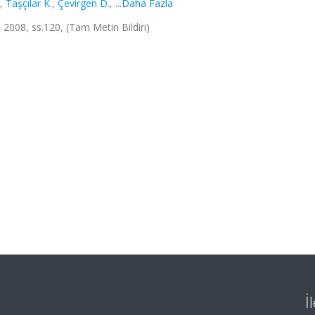
,
Taşçılar K.
,
Çevirgen D.
,
...Daha Fazla
 2008, ss.120, (Tam Metin Bildiri)
İ