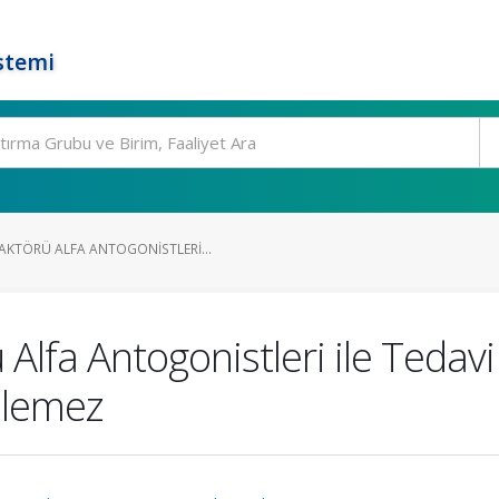
stemi
KTÖRÜ ALFA ANTOGONISTLERI...
Alfa Antogonistleri ile Tedav
ilemez