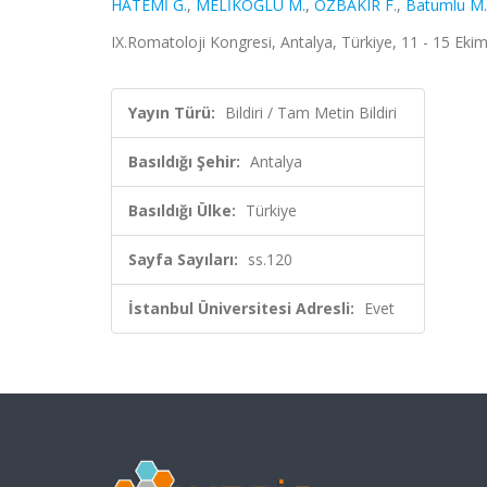
HATEMİ G.
,
MELİKOĞLU M.
,
ÖZBAKIR F.
,
Batumlu M.
IX.Romatoloji Kongresi, Antalya, Türkiye, 11 - 15 Ekim
Yayın Türü:
Bildiri / Tam Metin Bildiri
Basıldığı Şehir:
Antalya
Basıldığı Ülke:
Türkiye
Sayfa Sayıları:
ss.120
İstanbul Üniversitesi Adresli:
Evet