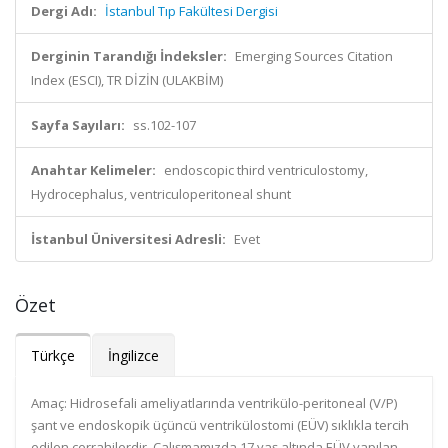
Dergi Adı:
İstanbul Tıp Fakültesi Dergisi
Derginin Tarandığı İndeksler:
Emerging Sources Citation
Index (ESCI), TR DİZİN (ULAKBİM)
Sayfa Sayıları:
ss.102-107
Anahtar Kelimeler:
endoscopic third ventriculostomy,
Hydrocephalus, ventriculoperitoneal shunt
İstanbul Üniversitesi Adresli:
Evet
Özet
Türkçe
İngilizce
Amaç: Hidrosefali ameliyatlarında ventrikülo-peritoneal (V/P)
şant ve endoskopik üçüncü ventrikülostomi (EÜV) sıklıkla tercih
edilen cerrahilerdir. Çalışmamızda 17 yaş altında EÜV yapılan