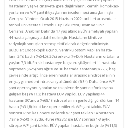
hastaların yaş ve cinsiyete göre dağılımlarını, cerrahi komplikas-
yonlarını ve V/P şant ihtiyaçlarının incelenmesi amaçlanmıştır.
Gereç ve Yöntem: Ocak 2015-Haziran 2022 tarihleri arasında İs-
tanbul Üniversitesi İstanbul Tıp Fakültesi, Beyin ve Sinir
Cerrahisi Anabilim Dalı’nda 17 yaş altında EÜV ameliyatı yapılan
44 hasta çalışmaya dahil edilmiştir. Hastaların klinik ve
radyolojik sonuçları retrospektif olarak değerlendirilmiştir.
Bulgular: Endoskopik üçüncü ventrikülostomi yapılan hasta-
ların 24’ü kadın (%54,5), 20’si erkekti (%45,4). Hastaların ortalama
yaşları 7,3 idi. En sık hastaneye başvuru şikâyetleri 11 hastada
saptanan (%25) baş ağrısı ve 10 hastada saptanan(%22,7) baş
çevresinde artıştı. İncelenen hastalar arasında hidrosefalinin
en yaygın nedeni intrakraniyal tümördü (%34). Daha önce V/P
şant operasyonu yapılan ve takiplerinde şant disfonksiyonu
gelişen beş (%11,3) hastaya EÜV yapıldı. EÜV yapılmış 44
hastanın 30’unda (%68,1) hidrosefalinin gerilediği görülürken, 14
hasta (%31,8) ikinci kez opere edilerek V/P şant takıldı. EÜV
sonrası ikinci kez opere edilerek V/P şant takılan 14 hastanın
7’sine (%50) ilk ayda, 4’üne (%28,5) ise EÜV sonrası 1-3 aylık
süreçte V/P şant takıldı. EÜV yapılan hastaların beşinde (%11,3)