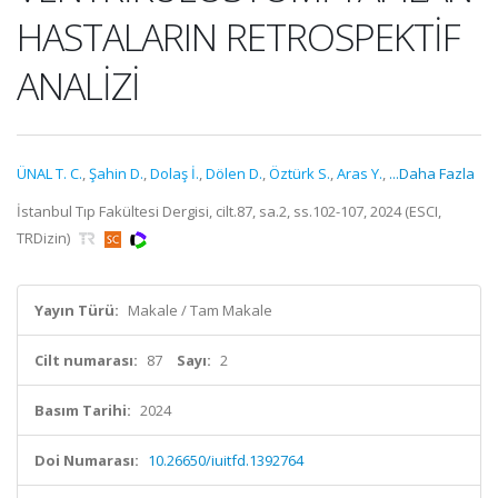
HASTALARIN RETROSPEKTİF
ANALİZİ
ÜNAL T. C.
,
Şahin D.
,
Dolaş İ.
,
Dölen D.
,
Öztürk S.
,
Aras Y.
,
...Daha Fazla
İstanbul Tıp Fakültesi Dergisi, cilt.87, sa.2, ss.102-107, 2024 (ESCI,
TRDizin)
Yayın Türü:
Makale / Tam Makale
Cilt numarası:
87
Sayı:
2
Basım Tarihi:
2024
Doi Numarası:
10.26650/iuitfd.1392764