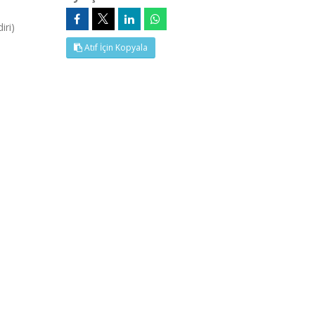
iri)
Atıf İçin Kopyala