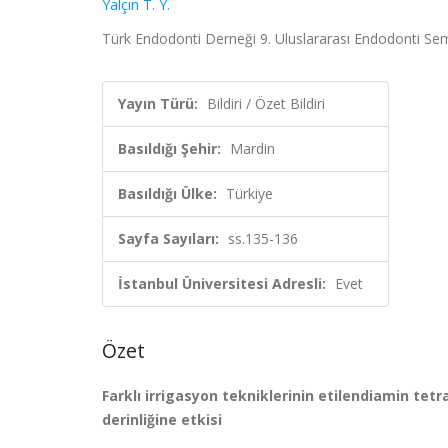
Yalçın T. Y.
Türk Endodonti Derneği 9. Uluslararası Endodonti Sem
Yayın Türü:
Bildiri / Özet Bildiri
Basıldığı Şehir:
Mardin
Basıldığı Ülke:
Türkiye
Sayfa Sayıları:
ss.135-136
İstanbul Üniversitesi Adresli:
Evet
Özet
Farklı irrigasyon tekniklerinin etilendiamin tet
derinliğine etkisi