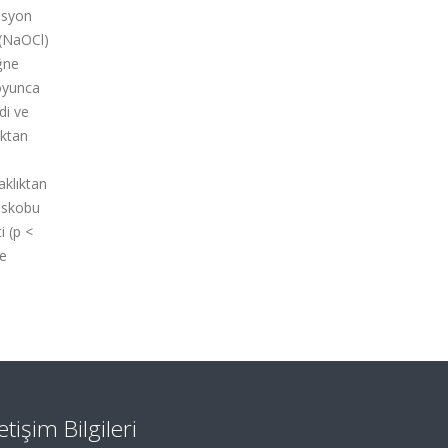
gasyon
 (NaOCl)
iğne
boyunca
di ve
ıktan
aklıktan
oskobu
i (p <
ve
letişim Bilgileri