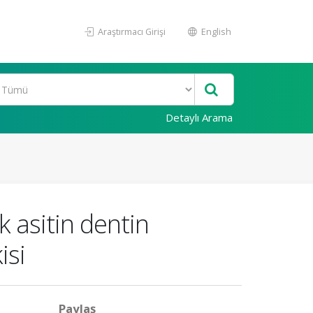
Araştırmacı Girişi
English
Detaylı Arama
k asitin dentin
isi
Paylaş