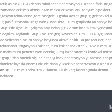
setik asidin (EDTA) dentin tübüllerine penetrasyonu üzerine farklı irri
n zamanda çekilmiş altmış insan maksiller kesici dişi sodyum hipoklorit
rrigasyon tekniklerine göre rastgele 3 gruba ayrıldı: grup 1; geleneksel 
up 3; pasif ultrasonik irrigasyon (EndoUltra). Tüm gruplarda 60 saniye 
Grup 1'de iğne ucu çalışma boyundan (ÇB) 2 mm kısa olarak yerleştiril
n dağılımı sağlandı. Grup 2 ve 3'te giriş kavitesine 1 ml EDTA uyguland
e yerleştirildi ve 20 saniye boyunca aktive edildi. Bu prosedürler, her
tekrarlandı. İrrigasyonu takiben, tüm kökler apeksten 2, 4 ve 6 mm uz
 ve maksimum penetrasyon derinliği (µm) lazer taramalı konfokal mikr
rde grup 1'den önemli ölçüde daha yüksek penetrasyon yüzdesine sahipt
bölümlere kıyasla önemli ölçüde daha yüksek bir penetrasyon yüzdesi 
Sonuç
: EDDY ve EndoUltra kullanımı, Gİİ ile karşılaştırıldığında dentin
maktadır.
İ