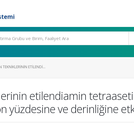
stemi
 TEKNIKLERININ ETILENDI...
lerinin etilendiamin tetraaseti
n yüzdesine ve derinliğine etk