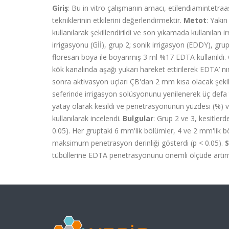
Giriş
: Bu in vitro çalışmanın amacı, etilendiamintetraa
tekniklerinin etkilerini değerlendirmektir.
Metot
: Yakı
kullanılarak şekillendirildi ve son yıkamada kullanılan i
irrigasyonu (Gİİ), grup 2; sonik irrigasyon (EDDY), gr
floresan boya ile boyanmış 3 ml %17 EDTA kullanıldı. 
kök kanalında aşağı yukarı hareket ettirilerek EDTA’ nı
sonra aktivasyon uçları ÇB'dan 2 mm kısa olacak şekild
seferinde irrigasyon solüsyonunu yenilenerek üç defa 
yatay olarak kesildi ve penetrasyonunun yüzdesi (%)
kullanılarak incelendi.
Bulgular
: Grup 2 ve 3, kesitle
0.05). Her gruptaki 6 mm'lik bölümler, 4 ve 2 mm'lik 
maksimum penetrasyon derinliği gösterdi (p < 0.05).
tübüllerine EDTA penetrasyonunu önemli ölçüde artır