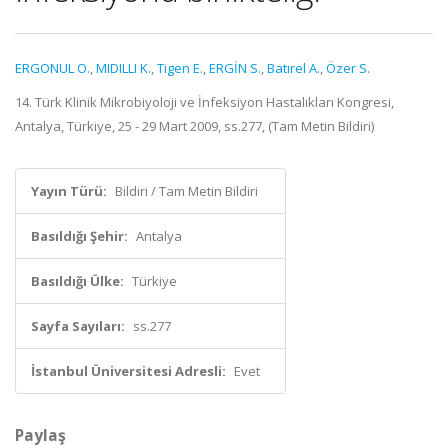
ERGONUL O.
,
MIDILLI K.
,
Tigen E.
,
ERGİN S.
,
Batırel A.
,
Özer S.
14. Türk Klinik Mikrobiyoloji ve İnfeksiyon Hastalıkları Kongresi,
Antalya, Türkiye, 25 - 29 Mart 2009, ss.277, (Tam Metin Bildiri)
Yayın Türü:
Bildiri / Tam Metin Bildiri
Basıldığı Şehir:
Antalya
Basıldığı Ülke:
Türkiye
Sayfa Sayıları:
ss.277
İstanbul Üniversitesi Adresli:
Evet
Paylaş