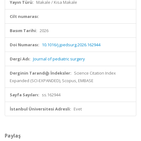
Yayın Türü:
Makale / Kısa Makale
Cilt numarası:
Basım Tarihi:
2026
Doi Numarası:
10.1016/j.jpedsurg.2026.162944
Dergi Adı:
Journal of pediatric surgery
Derginin Tarandığı İndeksler:
Science Citation Index
Expanded (SCI-EXPANDED), Scopus, EMBASE
Sayfa Sayıları:
ss.162944
İstanbul Üniversitesi Adresli:
Evet
Paylaş