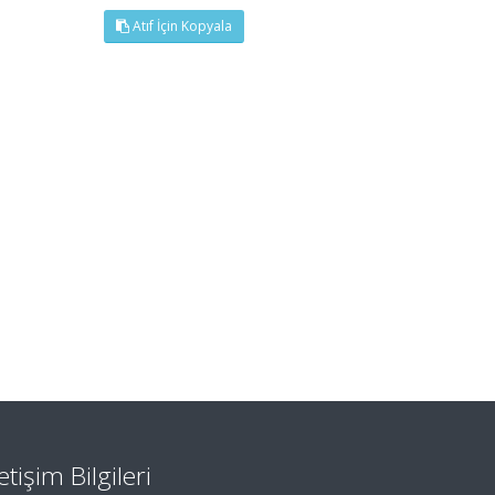
Atıf İçin Kopyala
letişim Bilgileri