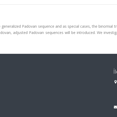
he generalized Padovan sequence and as special cases, the binomial 
dovan, adjusted Padovan sequences will be introduced. We investiga
İ