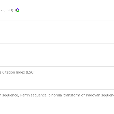
2 (ESCI)
 Citation Index (ESCI)
n sequence, Perrin sequence, binomial transform of Padovan sequen