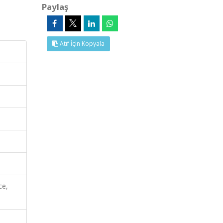
Paylaş
Atıf İçin Kopyala
ce,