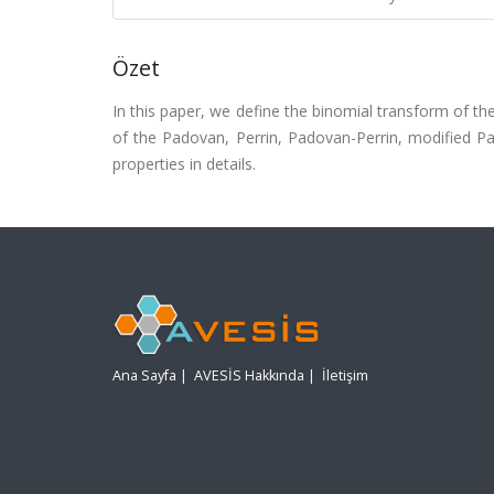
Özet
In this paper, we define the binomial transform of t
of the Padovan, Perrin, Padovan-Perrin, modified Pa
properties in details.
Ana Sayfa
|
AVESİS Hakkında
|
İletişim