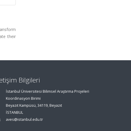
transform
te their
letişim Bilgileri
İstanbul Üniversitesi Bilimsel Araştırma Projeleri
Koordinasyon Birimi
Beyazıt Kampüsü, 34119, Beyazıt
İSTANBUL
aves@istanbul.edu.tr