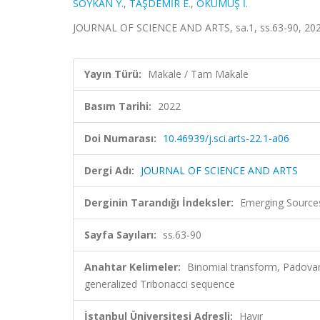
SOYKAN Y.
,
TAŞDEMİR E.
,
OKUMUŞ İ.
JOURNAL OF SCIENCE AND ARTS, sa.1, ss.63-90, 202
Yayın Türü:
Makale / Tam Makale
Basım Tarihi:
2022
Doi Numarası:
10.46939/j.sci.arts-22.1-a06
Dergi Adı:
JOURNAL OF SCIENCE AND ARTS
Derginin Tarandığı İndeksler:
Emerging Sources
Sayfa Sayıları:
ss.63-90
Anahtar Kelimeler:
Binomial transform, Padova
generalized Tribonacci sequence
İstanbul Üniversitesi Adresli:
Hayır