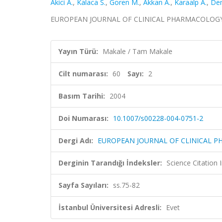
Akici A.
,
Kalaca S.
,
Goren M.
,
Akkan A.
,
Karaalp A.
,
Dem
EUROPEAN JOURNAL OF CLINICAL PHARMACOLOGY, cilt
Yayın Türü:
Makale / Tam Makale
Cilt numarası:
60
Sayı:
2
Basım Tarihi:
2004
Doi Numarası:
10.1007/s00228-004-0751-2
Dergi Adı:
EUROPEAN JOURNAL OF CLINICAL 
Derginin Tarandığı İndeksler:
Science Citation
Sayfa Sayıları:
ss.75-82
İstanbul Üniversitesi Adresli:
Evet