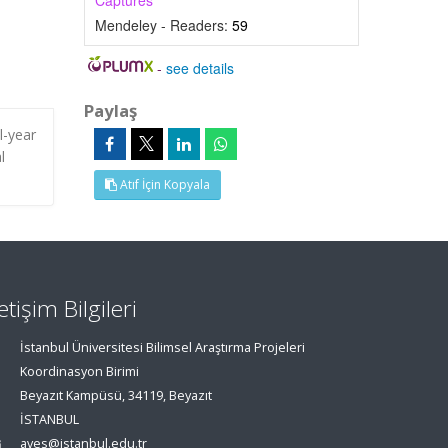
Captures
Mendeley - Readers:
59
-
see details
Paylaş
l-year
l
Atıf İçin Kopyala
letişim Bilgileri
İstanbul Üniversitesi Bilimsel Araştırma Projeleri
Koordinasyon Birimi
Beyazıt Kampüsü, 34119, Beyazıt
İSTANBUL
aves@istanbul.edu.tr