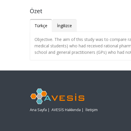
Özet
Türkçe
İngilizce
Objective. The aim of this study was to compare r
medical students) who had received rational pharm
school and general practitioners (GPs) who had n
Ana Sayfa
|
AVESİS Hakkında
|
İletişim