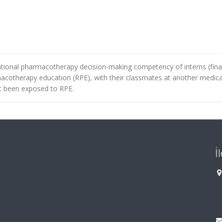
ational pharmacotherapy decision-making competency of interns (fina
acotherapy education (RPE), with their classmates at another medica
ot been exposed to RPE.
İ